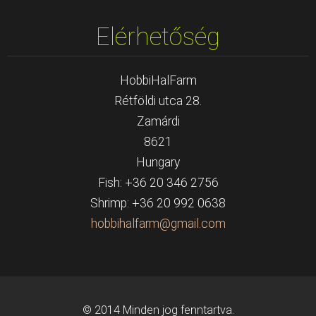
Elérhetőség
HobbiHalFarm
Rétföldi utca 28.
Zamárdi
8621
Hungary
Fish: +36 20 346 2756
Shrimp: +36 20 992 0638
hobbihal
farm@gma
il.com
© 2014 Minden jog fenntartva.