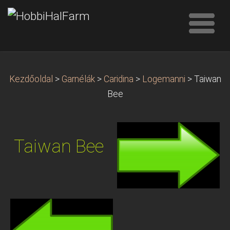
Kezdőoldal
>
Garnélák
>
Caridina
>
Logemanni
>
Taiwan
Bee
Taiwan Bee