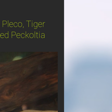
 Pleco, Tiger
ed Peckoltia