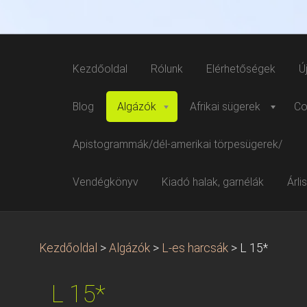
Kezdőoldal
Rólunk
Elérhetőségek
Ú
Blog
Algázók
Afrikai sügerek
Co
Apistogrammák/dél-amerikai törpesügerek/
Vendégkönyv
Kiadó halak, garnélák
Árli
Kezdőoldal
>
Algázók
>
L-es harcsák
>
L 15*
L 15*