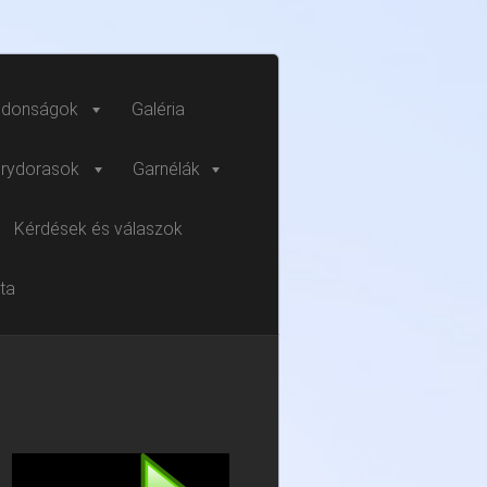
jdonságok
Galéria
rydorasok
Garnélák
Kérdések és válaszok
sta