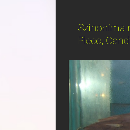
Szinoníma ne
Pleco, Cand