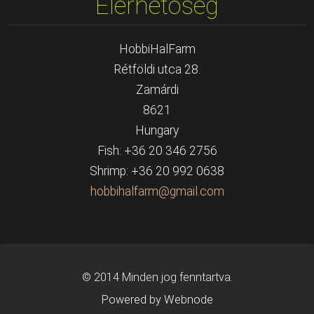
Elérhetőség
HobbiHalFarm
Rétföldi utca 28.
Zamárdi
8621
Hungary
Fish: +36 20 346 2756
Shrimp: +36 20 992 0638
hobbihal
farm@gma
il.com
© 2014 Minden jog fenntartva.
Powered by Webnode