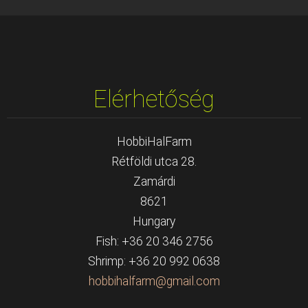
Elérhetőség
HobbiHalFarm
Rétföldi utca 28.
Zamárdi
8621
Hungary
Fish: +36 20 346 2756
Shrimp: +36 20 992 0638
hobbihal
farm@gma
il.com