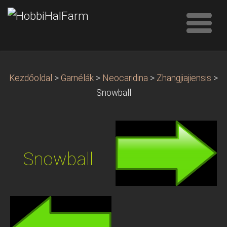
Kezdőoldal
>
Garnélák
>
Neocaridina
>
Zhangjiajiensis
>
Snowball
Snowball