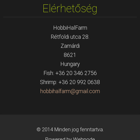
Elérhetőség
HobbiHalFarm
Rétföldi utca 28.
Zamárdi
8621
Hungary
Fish: +36 20 346 2756
Shrimp: +36 20 992 0638
hobbihal
farm@gma
il.com
© 2014 Minden jog fenntartva.
Powered by Webnode