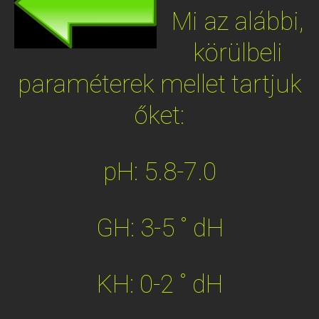
Mi az alábbi,
körülbeli
paraméterek mellet tartjuk
őket:
pH: 5.8-7.0
GH: 3-5 ˚ dH
KH: 0-2 ˚ dH