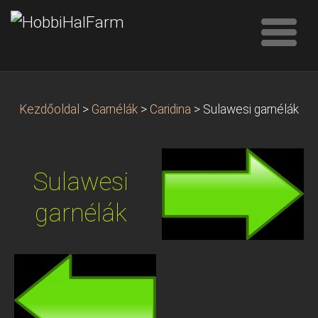
Kezdőoldal
>
Garnélák
>
Caridina
>
Sulawesi garnélák
Sulawesi
garnélák