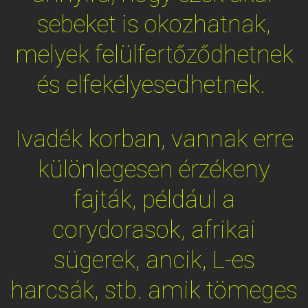
sebeket is okozhatnak,
melyek felülfertőződhetnek
és elfekélyesedhetnek.
Ivadék korban, vannak erre
különlegesen érzékeny
fajták, például a
corydorasok, afrikai
sügerek, ancik, L-es
harcsák, stb. amik tömeges