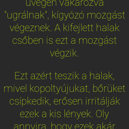
üvegen vakarózva
"ugrálnak", kígyózó mozgást
végeznek. A kifejlett halak
csőben is ezt a mozgást
végzik.
Ezt azért teszik a halak,
mivel kopoltyújukat, bőrüket
csípkedik, erősen irritálják
ezek a kis lények. Oly
annyira, hogy ezek akár