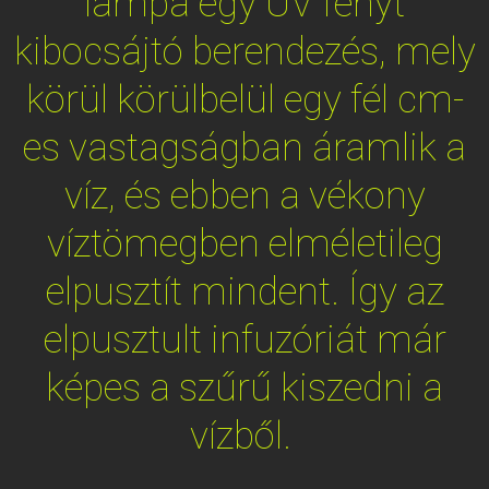
lámpa egy UV fényt
kibocsájtó berendezés, mely
körül körülbelül egy fél cm-
es vastagságban áramlik a
víz, és ebben a vékony
víztömegben elméletileg
elpusztít mindent. Így az
elpusztult infuzóriát már
képes a szűrű kiszedni a
vízből.