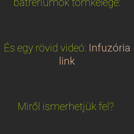
batrériumok tömkelege:
És egy rövid videó:
Infuzória
link
Miről ismerhetjük fel?