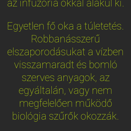
az infuzória okkal alakul ki.
Egyetlen fő oka a túletetés.
Robbanásszerű
elszaporodásukat a vízben
visszamaradt és bomló
szerves anyagok, az
egyáltalán, vagy nem
megfelelően működő
biológia szűrők okozzák.