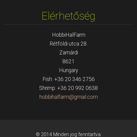
Elérhetőség
HobbiHalFarm
Rétföldi utca 28.
Zamárdi
8621
Hungary
Fish: +36 20 346 2756
Shrimp: +36 20 992 0638
hobbihal
farm@gma
il.com
© 2014 Minden jog fenntartva.