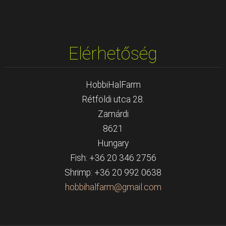
Elérhetőség
HobbiHalFarm
Rétföldi utca 28.
Zamárdi
8621
Hungary
Fish: +36 20 346 2756
Shrimp: +36 20 992 0638
hobbihal
farm@gma
il.com