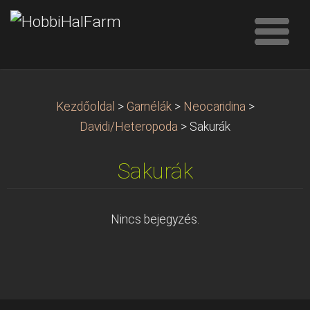
Kezdőoldal
>
Garnélák
>
Neocaridina
>
Davidi/Heteropoda
>
Sakurák
Sakurák
Nincs bejegyzés.