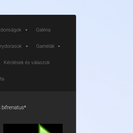
jdonságok
Galéria
rydorasok
Garnélák
Kérdések és válaszok
sta
 bifrenatus*