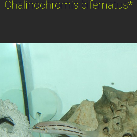
Chalinochromis bifernatus*