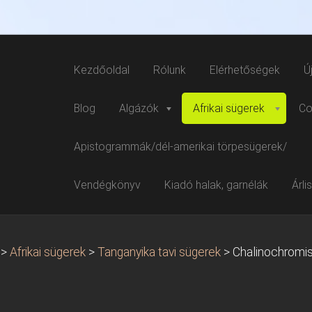
Kezdőoldal
Rólunk
Elérhetőségek
Ú
Blog
Algázók
Afrikai sügerek
Co
Apistogrammák/dél-amerikai törpesügerek/
Vendégkönyv
Kiadó halak, garnélák
Árli
>
Afrikai sügerek
>
Tanganyika tavi sügerek
>
Chalinochromis