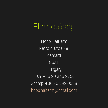
Elérhetőség
HobbiHalFarm
Rétföldi utca 28.
Zamárdi
8621
Hungary
Fish: +36 20 346 2756
Shrimp: +36 20 992 0638
hobbihal
farm@gma
il.com