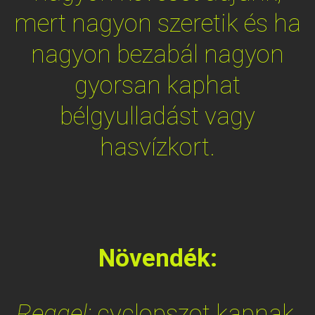
mert nagyon szeretik és ha
nagyon bezabál nagyon
gyorsan kaphat
bélgyulladást vagy
hasvízkort.
Növendék:
Reggel:
cyclopszot kapnak