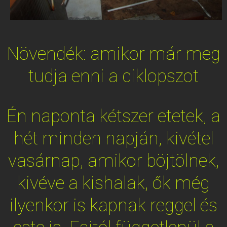
Növendék: amikor már meg
tudja enni a ciklopszot
Én naponta kétszer etetek, a
hét minden napján, kivétel
vasárnap, amikor böjtölnek,
kivéve a kishalak, ők még
ilyenkor is kapnak reggel és