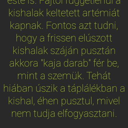
este is. Fajtól függetlenül a
kishalak keltetett artémiát
kapnak. Fontos azt tudni,
hogy a frissen elúszott
kishalak száján pusztán
akkora "kaja darab" fér be,
mint a szemük. Tehát
hiában úszik a táplálékban a
kishal, éhen pusztul, mivel
nem tudja elfogyasztani.