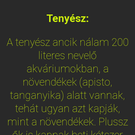
Tenyész:
A tenyész ancik nálam 200
literes nevelő
akváriumokban, a
növendékek (apisto,
tanganyika) alatt vannak,
tehát ugyan azt kapják,
mint a növendékek. Plussz
ők is kapnak heti kétszer