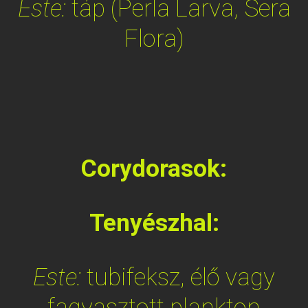
Este:
táp (Perla Larva, Sera
Flora)
Corydorasok:
Tenyészhal:
Este:
tubifeksz, élő vagy
fagyasztott plankton