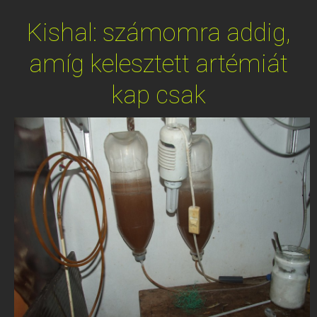
Kishal: számomra addig,
amíg kelesztett artémiát
kap csak