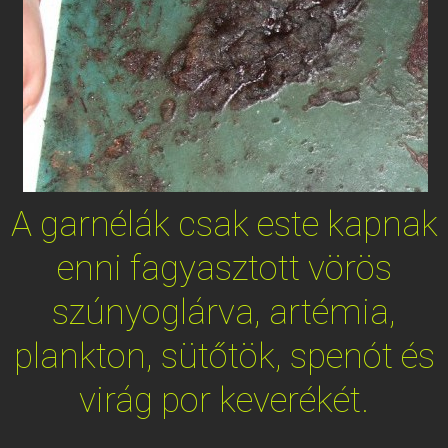
A garnélák csak este kapnak
enni fagyasztott vörös
szúnyoglárva, artémia,
plankton, sütőtök, spenót és
virág por keverékét.