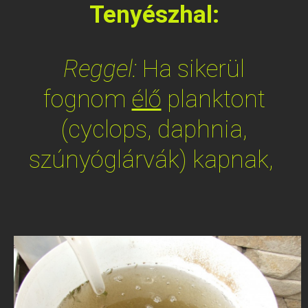
Tenyészhal:
Reggel:
Ha sikerül
fognom
élő
planktont
(cyclops, daphnia,
szúnyóglárvák) kapnak,