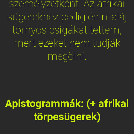
személyzetként. Az afrikai
sügerekhez pedig én maláj
tornyos csigákat tettem,
mert ezeket nem tudják
megölni.
Apistogrammák: (+ afrikai
törpesügerek)