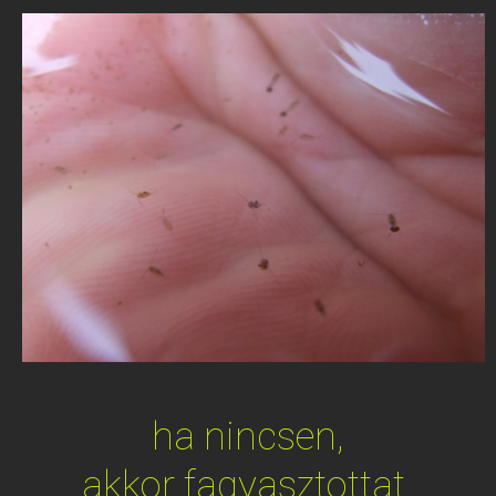
ha nincsen,
akkor
fagyasztottat
.