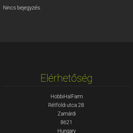
Nincs bejegyzés.
Elérhetőség
HobbiHalFarm
Rétföldi utca 28.
Zamárdi
8621
Hungary