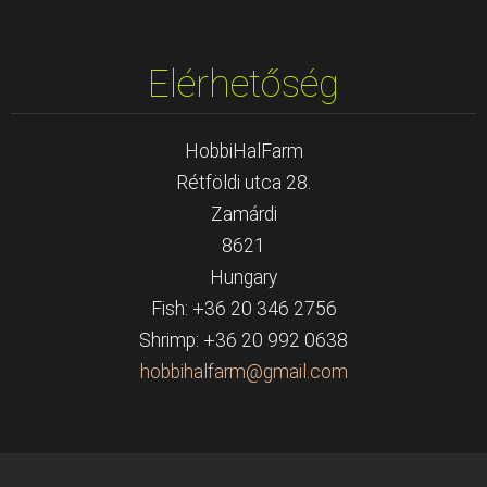
Elérhetőség
HobbiHalFarm
Rétföldi utca 28.
Zamárdi
8621
Hungary
Fish: +36 20 346 2756
Shrimp: +36 20 992 0638
hobbihal
farm@gma
il.com