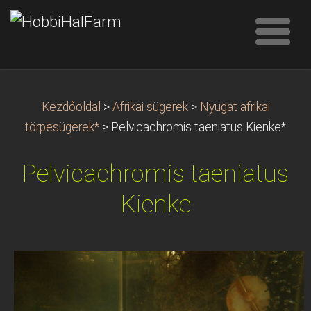
Kezdőoldal
>
Afrikai sügerek
>
Nyugat afrikai
törpesügerek*
>
Pelvicachromis taeniatus Kienke*
Pelvicachromis taeniatus
Kienke