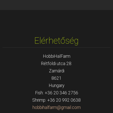
Elérhetőség
HobbiHalFarm
Rétföldi utca 28.
Zamárdi
8621
Hungary
Fish: +36 20 346 2756
Shrimp: +36 20 992 0638
hobbihal
farm@gma
il.com