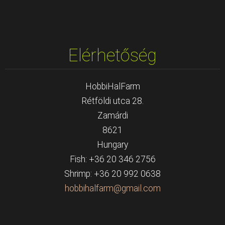
Elérhetőség
HobbiHalFarm
Rétföldi utca 28.
Zamárdi
8621
Hungary
Fish: +36 20 346 2756
Shrimp: +36 20 992 0638
hobbihal
farm@gma
il.com