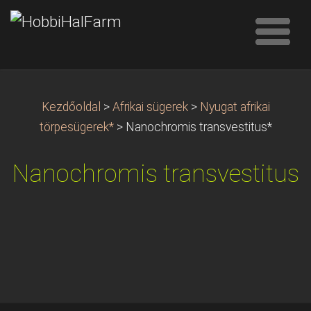
Kezdőoldal
>
Afrikai sügerek
>
Nyugat afrikai
törpesügerek*
>
Nanochromis transvestitus*
Nanochromis transvestitus